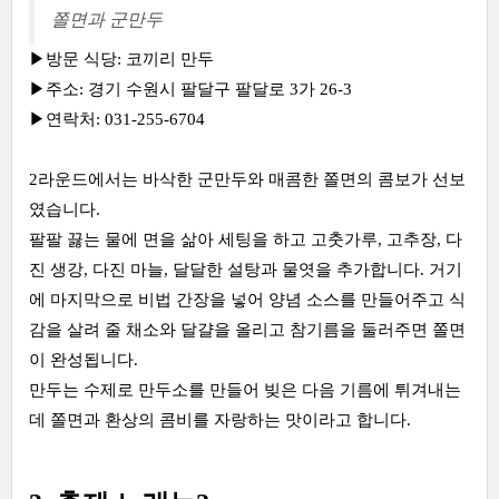
쫄면과 군만두
▶방문 식당: 코끼리 만두
▶주소: 경기 수원시 팔달구 팔달로 3가 26-3
▶연락처: 031-255-6704
2라운드에서는 바삭한 군만두와 매콤한 쫄면의 콤보가 선보
였습니다.
팔팔 끓는 물에 면을 삶아 세팅을 하고 고춧가루, 고추장, 다
진 생강, 다진 마늘, 달달한 설탕과 물엿을 추가합니다. 거기
에 마지막으로 비법 간장을 넣어 양념 소스를 만들어주고 식
감을 살려 줄 채소와 달걀을 올리고 참기름을 둘러주면 쫄면
이 완성됩니다.
만두는 수제로 만두소를 만들어 빚은 다음 기름에 튀겨내는
데 쫄면과 환상의 콤비를 자랑하는 맛이라고 합니다.