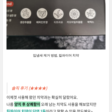
입냄새 제거 방법, 킬파이어 치약
솔직 후기 (★
★
★
★)
이제껏 사용해 왔던 치약과는 확실히 달랐어요.
나름
양치 후 상쾌함이
오래 남는 치약도 사용을 해보았지만
킬파이어 치약이 단연 1등
이라고 말할 수 있을 정도예요~