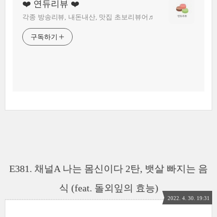
❤️ 연듀리뷰 ❤️
각종 방송리뷰, 내돈내산, 맛집 초보리뷰어♬
구독하기
E381. 채널A 나는 몸신이다 2탄, 뱃살 빠지는 음
식 (feat. 돌외잎의 효능)
2022. 4. 30. 19:31