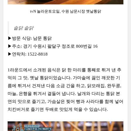
tvN 놀라운토요일, 수원 남문시장 옛날통닭
솥닭 솥닭
▶방문 식당: 남문 통닭
▶주소: 경기 수원시 팔달구 정조로 800번길 16
▶연락처: 1522-8818
1라운드에서 소개된 음식은 닭 한 마리를 통째로 튀겨 낸 추
억의 그 맛, 옛날 통닭이었습니다. 가마솥에 끓인 깨끗한 기
름에 튀겨서 건져낸 다음 소금 간을 하고, 닭모래집, 완두콩,
마늘, 은행을 튀겨서 곁들어 냅니다. 날개와 다리는 통닭 본
연의 맛으로 즐기고, 가슴살은 찢어 빵과 사라다를 함께 넣어
치킨버거로 즐기면 두배로 맛있게 먹을 수 있습니다.