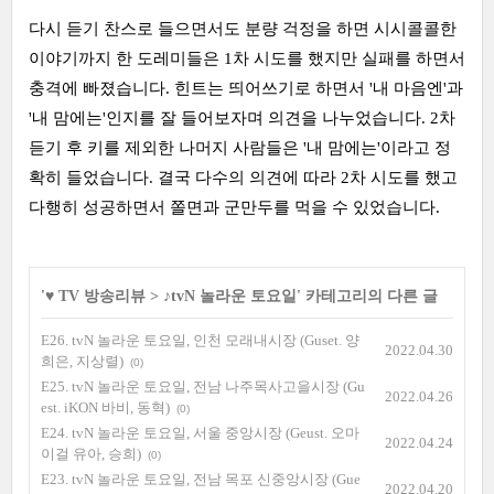
다시 듣기 찬스로 들으면서도 분량 걱정을 하면 시시콜콜한
이야기까지 한 도레미들은 1차 시도를 했지만 실패를 하면서
충격에 빠졌습니다. 힌트는 띄어쓰기로 하면서 '내 마음엔'과
'내 맘에는'인지를 잘 들어보자며 의견을 나누었습니다. 2차
듣기 후 키를 제외한 나머지 사람들은 '내 맘에는'이라고 정
확히 들었습니다. 결국 다수의 의견에 따라 2차 시도를 했고
다행히 성공하면서 쫄면과 군만두를 먹을 수 있었습니다.
'
♥ TV 방송리뷰
>
♪tvN 놀라운 토요일
' 카테고리의 다른 글
E26. tvN 놀라운 토요일, 인천 모래내시장 (Guset. 양
2022.04.30
희은, 지상렬)
(0)
E25. tvN 놀라운 토요일, 전남 나주목사고을시장 (Gu
2022.04.26
est. iKON 바비, 동혁)
(0)
E24. tvN 놀라운 토요일, 서울 중앙시장 (Geust. 오마
2022.04.24
이걸 유아, 승희)
(0)
E23. tvN 놀라운 토요일, 전남 목포 신중앙시장 (Gue
2022.04.20