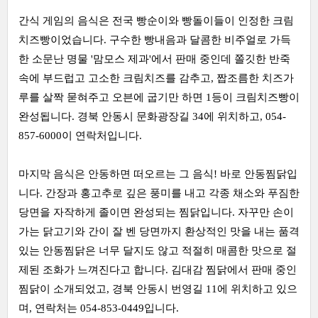
간식 게임의 음식은 전국 빵순이와 빵돌이들이 인정한 크림
치즈빵이었습니다. 구수한 빵내음과 달콤한 비주얼로 가득
한 소문난 명물 '맘모스 제과'에서 판매 중인데 쫄깃한 반죽
속에 부드럽고 고소한 크림치즈를 감추고, 짭조름한 치즈가
루를 살짝 묻혀주고 오븐에 굽기만 하면 1등이 크림치즈빵이
완성됩니다. 경북 안동시 문화광장길 34에 위치하고, 054-
857-6000이 연락처입니다.
마지막 음식은 안동하면 떠오르는 그 음식! 바로 안동찜닭입
니다. 간장과 홍고추로 깊은 풍미를 내고 각종 채소와 푸짐한
당면을 자작하게 졸이면 완성되는 찜닭입니다. 자꾸만 손이
가는 닭고기와 간이 잘 벤 당면까지 환상적인 맛을 내는 품격
있는 안동찜닭은 너무 달지도 않고 적절히 매콤한 맛으로 절
제된 조화가 느껴진다고 합니다. 김대감 찜닭에서 판매 중인
찜닭이 소개되었고, 경북 안동시 번영길 11에 위치하고 있으
며, 연락처는 054-853-0449입니다.