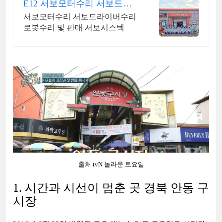
E12 서보모터수리 서보드라
이버수리
서보모터수리 서보드라이버수리
로봇수리 및 판매 서보시스텍
출처 tvN 놀라운 토요일
1. 시간과 시선이 멈춘 곳 경북 안동 구
시장