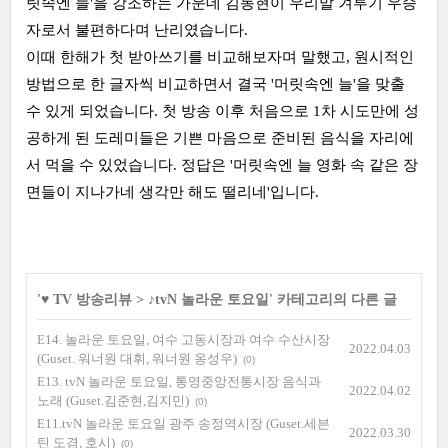
릿속엔 늘'을 강조하는 가운데 김동현이 우리말 겨루기 우승
자로서 불편하다며 난리였습니다.
이때 한해가 첫 받아쓰기를 비교해보자며 말했고, 원시적인
방법으로 한 글자씩 비교하면서 결국 '머릿속엔 늘'을 맞출
수 있게 되었습니다. 첫 방송 이후 처음으로 1차 시도만에 성
공하게 된 도레미들은 기쁜 마음으로 준비된 음식을 자리에
서 먹을 수 있었습니다. 정답은 '머릿속엔 늘 영화 속 같은 장
면들이 지나가네 생각만 해도 떨리네'입니다.
'
♥ TV 방송리뷰
>
♪tvN 놀라운 토요일
' 카테고리의 다른 글
E14. 놀라운 토요일, 여수 고동시장과 여수 수산시장
2022.04.03
(Guset. 워너원 대휘, 워너원 옹성우)
(0)
E13. tvN 놀라운 토요일, 통영중앙전통시장 음식과
2022.04.02
노래 (Guset.김준현,김지민)
(0)
E11.tvN 놀라운 토요일 광주 송정역시장 (Guset.세븐
2022.03.30
틴 도겸, 호시)
(0)