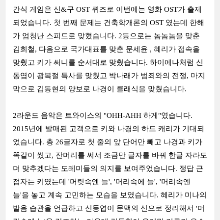
간식 게임은 신&구 OST 퀴즈로 이번에는 영화 OST가 출제
되었습니다. 첫 번째 문제는 건축학개론의 OST 였는데 한해
가 엄청난 스피드로 맞혔습니다. 2등으로는 놈놈놈을 맞춘
김희철, 다음으로 국가대표를 맞춘 문세윤 , 혜리가 접속을
맞췄고 키가 써니를 순서대로 맞췄습니다. 하이에나처럼 신
동엽이 광복절 특사를 맞췄고 박나래가 범죄와의 전쟁, 마지
막으로 김동현의 양보로 나경이 클래식을 맞췄습니다.
2라운드 음악은 트와이스의 "OHH-AHH 하게"였습니다.
2015년에 발매된 고객으로 키와 나경의 하드 캐리가 기대되
었습니다. 총 26글자로 첫 줄의 앞 단어만 빼고 나경과 키가
똑같이 썼고, 잔머리를 써서 조금만 글자를 바꿔 한글 자라도
더 맞추겠다는 도레미들의 의지를 보여주었습니다. 정답 근
접자는 키였는데 '머릿속엔 늘', '머리속에 늘', '머리속엔
늘'을 놓고 계속 고민하는 모습을 보였습니다. 혜리가 미나의
발음 습관을 언급하고 신동엽이 문맥의 신으로 정리해서 '머